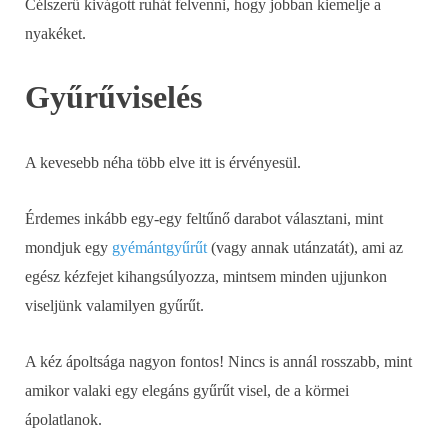
Célszerű kivágott ruhát felvenni, hogy jobban kiemelje a
nyakéket.
Gyűrűviselés
A kevesebb néha több elve itt is érvényesül.
Érdemes inkább egy-egy feltűnő darabot választani, mint
mondjuk egy
gyémántgyűrűt
(vagy annak utánzatát), ami az
egész kézfejet kihangsúlyozza, mintsem minden ujjunkon
viseljünk valamilyen gyűrűt.
A kéz ápoltsága nagyon fontos! Nincs is annál rosszabb, mint
amikor valaki egy elegáns gyűrűt visel, de a körmei
ápolatlanok.