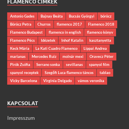
FLAMENCO CÍMKÉK
Antonio Gades
Bajnay Beáta
Bucsás Györgyi
böröcz
Böröcz Petra
Churros
flamenco 2017
Flamenco 2018
Flamenco Budapest
flamenco in english
flamenco könyv
Flamenco Pécs
Idézetek
Inhof Katalin
kasztanyetta
Keck Mária
La Kati Cuadro Flamenco
Lippai Andrea
marianas
Mercedes Ruiz
molnár mexi
Oravecz Péter
Pirók Zsófia
Serrano sonka
sevillanas
spanyol film
spanyol receptek
Szegőfi Luca flamenco táncos
tablao
Vicky Barcelona
Virginia Delgado
vámos veronika
KAPCSOLAT
Impresszum