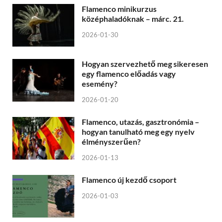
Flamenco minikurzus
középhaladóknak – márc. 21.
2026-01-30
Hogyan szervezhető meg sikeresen
egy flamenco előadás vagy
esemény?
2026-01-20
Flamenco, utazás, gasztronómia –
hogyan tanulható meg egy nyelv
élményszerűen?
2026-01-13
Flamenco új kezdő csoport
2026-01-03