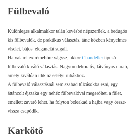
Fülbevaló
Különleges alkalmakkor talán kevésbé népszerűek, a bedugós
kis fülbevalók, de praktikus választás, tánc közben kényelmes
viselet, bájos, eleganciát sugall.
Ha valami extrémebbre vágysz, akkor
Chandelier
típusú
fülbevaló kiváló választás. Nagyon dekoratív, látványos darab,
amely kiválóan illik az estélyi ruhákhoz.
A fülbevaló választásnál sem szabad túlzásokba esni, egy
áttáncolt éjszaka egy nehéz fülbevalóval megerőlteti a fület,
emellett zavaró lehet, ha folyton beleakad a hajba vagy össze-
vissza csapódik.
Karkötő