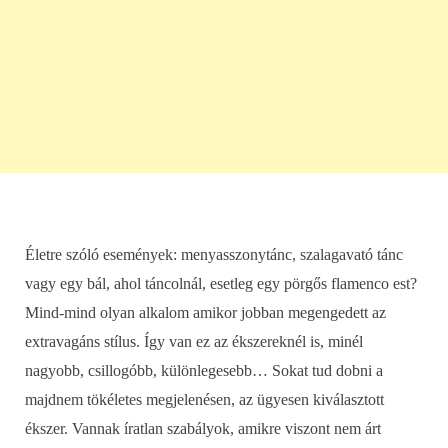
Életre szóló események: menyasszonytánc, szalagavató tánc
vagy egy bál, ahol táncolnál, esetleg egy pörgős flamenco est?
Mind-mind olyan alkalom amikor jobban megengedett az
extravagáns stílus. Így van ez az ékszereknél is, minél
nagyobb, csillogóbb, különlegesebb… Sokat tud dobni a
majdnem tökéletes megjelenésen, az ügyesen kiválasztott
ékszer. Vannak íratlan szabályok, amikre viszont nem árt