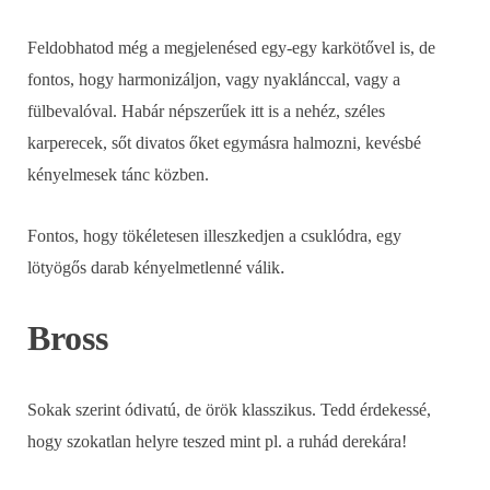
Feldobhatod még a megjelenésed egy-egy karkötővel is, de
fontos, hogy harmonizáljon, vagy nyaklánccal, vagy a
fülbevalóval. Habár népszerűek itt is a nehéz, széles
karperecek, sőt divatos őket egymásra halmozni, kevésbé
kényelmesek tánc közben.
Fontos, hogy tökéletesen illeszkedjen a csuklódra, egy
.
lötyögős darab kényelmetlenné válik
Bross
Sokak szerint ódivatú, de örök klasszikus. Tedd érdekessé,
hogy szokatlan helyre teszed mint pl. a ruhád derekára!