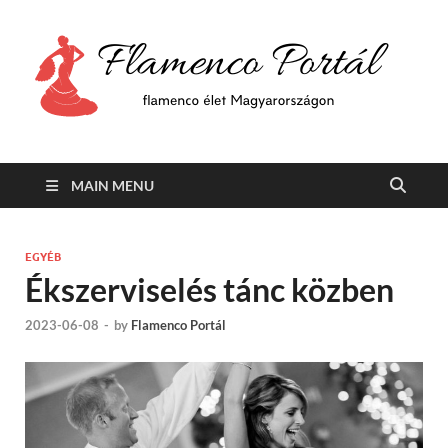
F
Min
flam
P
Span
MAIN MENU
EGYÉB
Ékszerviselés tánc közben
2023-06-08
-
by
Flamenco Portál