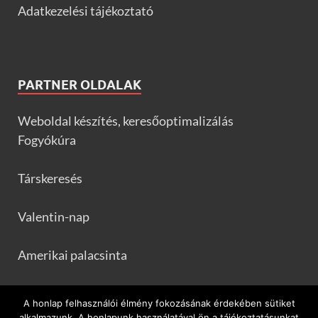
Adatkezelési tájékoztató
PARTNER OLDALAK
Weboldal készítés, keresőoptimalizálás
Fogyókúra
Társkeresés
Valentin-nap
Amerikai palacsinta
Frankfurtileves.com
A honlap felhasználói élmény fokozásának érdekében sütiket
alkalmazunk. A honlapunk használatával ön a tájékoztatásunkat