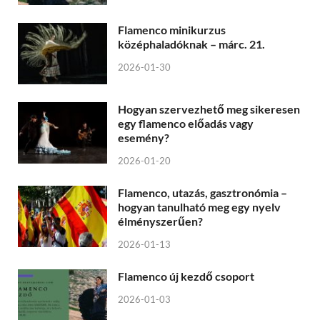
Flamenco minikurzus
középhaladóknak – márc. 21.
2026-01-30
Hogyan szervezhető meg sikeresen
egy flamenco előadás vagy
esemény?
2026-01-20
Flamenco, utazás, gasztronómia –
hogyan tanulható meg egy nyelv
élményszerűen?
2026-01-13
Flamenco új kezdő csoport
2026-01-03