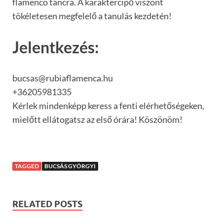
flamenco táncra. A karaktercipő viszont
tökéletesen megfelelő a tanulás kezdetén!
Jelentkezés:
bucsas@rubiaflamenca.hu
+36205981335
Kérlek mindenképp keress a fenti elérhetőségeken,
mielőtt ellátogatsz az első órára! Köszönöm!
TAGGED
BUCSÁS GYÖRGYI
RELATED POSTS