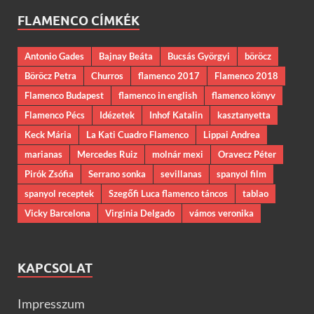
FLAMENCO CÍMKÉK
Antonio Gades
Bajnay Beáta
Bucsás Györgyi
böröcz
Böröcz Petra
Churros
flamenco 2017
Flamenco 2018
Flamenco Budapest
flamenco in english
flamenco könyv
Flamenco Pécs
Idézetek
Inhof Katalin
kasztanyetta
Keck Mária
La Kati Cuadro Flamenco
Lippai Andrea
marianas
Mercedes Ruiz
molnár mexi
Oravecz Péter
Pirók Zsófia
Serrano sonka
sevillanas
spanyol film
spanyol receptek
Szegőfi Luca flamenco táncos
tablao
Vicky Barcelona
Virginia Delgado
vámos veronika
KAPCSOLAT
Impresszum