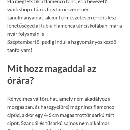
Ha megtetszik a flamenco tánc, és a bevezető
workshop után is folytatni szeretnéd
tanulmányaidat, akkor természetesen erre is lesz
lehetőséged a Rubia Flamenca tánciskolában, már a
nyár folyamán is!
Szeptembertől pedig indul a hagyományos kezdő
tanfolyam!
Mit hozz magaddal az
órára?
Kényelmes váltóruhát, amely nem akadályoz a
mozgásban, és ha (egyelőre) még nincs flamenco
cipőd, akkor egy 4-6 cm magas trottőr sarkú zárt
cipőt. Szandál és tűsarkú sajnos nem alkalmas