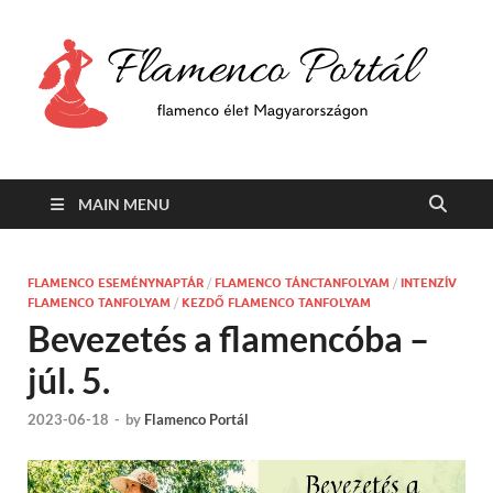
F
Min
flam
P
Span
MAIN MENU
FLAMENCO ESEMÉNYNAPTÁR
/
FLAMENCO TÁNCTANFOLYAM
/
INTENZÍV
FLAMENCO TANFOLYAM
/
KEZDŐ FLAMENCO TANFOLYAM
Bevezetés a flamencóba –
júl. 5.
2023-06-18
-
by
Flamenco Portál