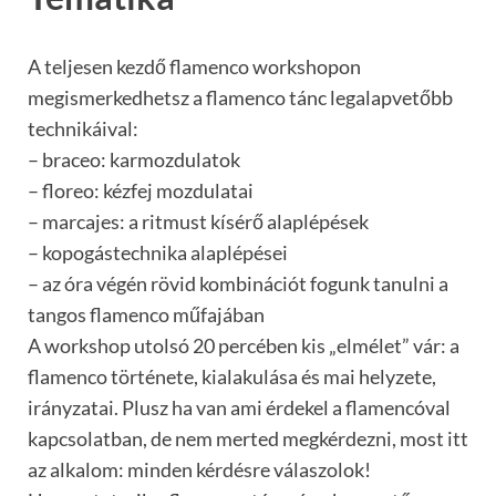
A teljesen kezdő flamenco workshopon
megismerkedhetsz a flamenco tánc legalapvetőbb
technikáival:
– braceo: karmozdulatok
– floreo: kézfej mozdulatai
– marcajes: a ritmust kísérő alaplépések
– kopogástechnika alaplépései
– az óra végén rövid kombinációt fogunk tanulni a
tangos flamenco műfajában
A workshop utolsó 20 percében kis „elmélet” vár: a
flamenco története, kialakulása és mai helyzete,
irányzatai. Plusz ha van ami érdekel a flamencóval
kapcsolatban, de nem merted megkérdezni, most itt
az alkalom: minden kérdésre válaszolok!