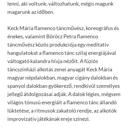
lenni, aki voltunk, változhatunk, mégis magunk
magarunk az időben.
Keck Mária flamenco táncművész, koreográfus és
énekes, valamint Böröcz Petra flamenco
táncművész közös produkciója egy meditatív
hangulatokat a flamenco tánc szilaj energiájával
váltogató kalandra hívja nézőit. A fúziós
táncszínházi alkotás zenei anyagát Keck Mária
magyar népdalokban, magyar cigány dalokban és
spanyol dalokban gyökerező, rendkívül személyes
jellegű átdolgozásai adják. A dalok légies, mégsem
világos tónusú energiáit a flamenco tánc állandó
lüktetése, a ritmusok zakatoló rendje, az alkotók
improvizatív játékának ereje színezi.