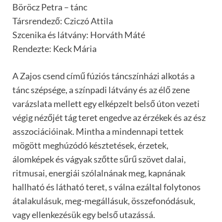
Böröcz Petra – tánc
Társrendező: Cziczó Attila
Szcenika és látvány: Horváth Máté
Rendezte: Keck Mária
A Zajos csend című fúziós táncszínházi alkotás a
tánc szépsége, a színpadi látvány és az élő zene
varázslata mellett egy elképzelt belső úton vezeti
végig nézőjét tág teret engedve az érzékek és az ész
asszociációinak. Mintha a mindennapi tettek
mögött meghúzódó késztetések, érzetek,
álomképek és vágyak szőtte sűrű szövet dalai,
ritmusai, energiái szólalnának meg, kapnának
hallható és látható teret, s válna ezáltal folytonos
átalakulásuk, meg-megállásuk, összefonódásuk,
vagy ellenkezésük egy belső utazássá.