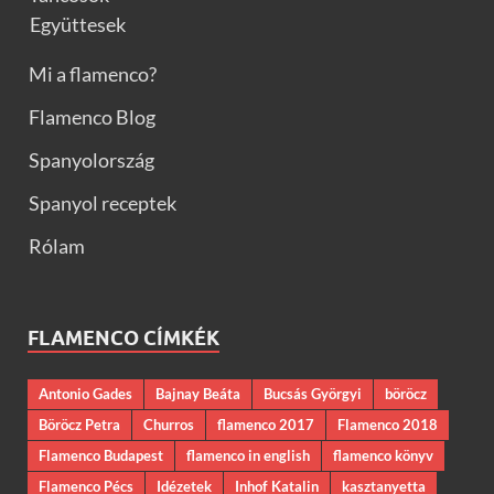
Együttesek
Mi a flamenco?
Flamenco Blog
Spanyolország
Spanyol receptek
Rólam
FLAMENCO CÍMKÉK
Antonio Gades
Bajnay Beáta
Bucsás Györgyi
böröcz
Böröcz Petra
Churros
flamenco 2017
Flamenco 2018
Flamenco Budapest
flamenco in english
flamenco könyv
Flamenco Pécs
Idézetek
Inhof Katalin
kasztanyetta