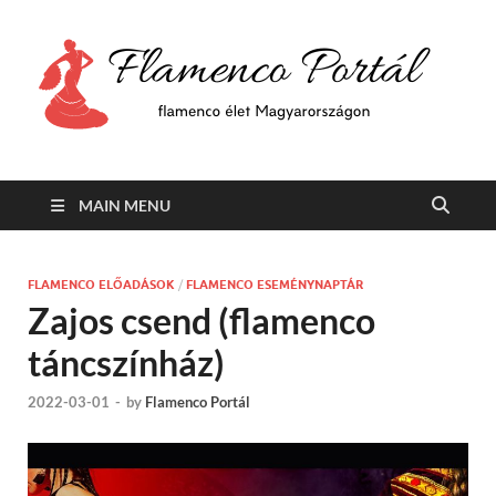
F
Min
flam
P
Span
MAIN MENU
FLAMENCO ELŐADÁSOK
/
FLAMENCO ESEMÉNYNAPTÁR
Zajos csend (flamenco
táncszínház)
2022-03-01
-
by
Flamenco Portál