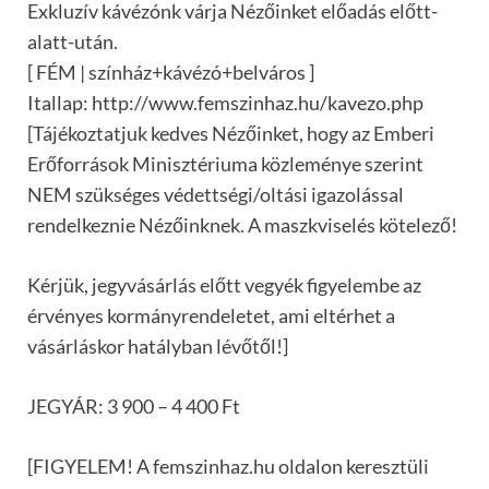
Exkluzív kávézónk várja Nézőinket előadás előtt-
alatt-után.
[ FÉM | színház+kávézó+belváros ]
Itallap: http://www.femszinhaz.hu/kavezo.php
[Tájékoztatjuk kedves Nézőinket, hogy az Emberi
Erőforrások Minisztériuma közleménye szerint
NEM szükséges védettségi/oltási igazolással
rendelkeznie Nézőinknek. A maszkviselés kötelező!
Kérjük, jegyvásárlás előtt vegyék figyelembe az
érvényes kormányrendeletet, ami eltérhet a
vásárláskor hatályban lévőtől!]
JEGYÁR: 3 900 – 4 400 Ft
[FIGYELEM! A femszinhaz.hu oldalon keresztüli