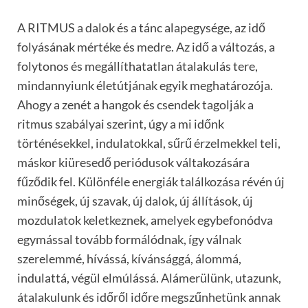
A RITMUS a dalok és a tánc alapegysége, az idő
folyásának mértéke és medre. Az idő a változás, a
folytonos és megállíthatatlan átalakulás tere,
mindannyiunk életútjának egyik meghatározója.
Ahogy a zenét a hangok és csendek tagolják a
ritmus szabályai szerint, úgy a mi időnk
történésekkel, indulatokkal, sűrű érzelmekkel teli,
máskor kiüresedő periódusok váltakozására
fűződik fel. Különféle energiák találkozása révén új
minőségek, új szavak, új dalok, új állítások, új
mozdulatok keletkeznek, amelyek egybefonódva
egymással tovább formálódnak, így válnak
szerelemmé, hívássá, kívánsággá, álommá,
indulattá, végül elmúlássá. Alámerülünk, utazunk,
átalakulunk és időről időre megszűnhetünk annak