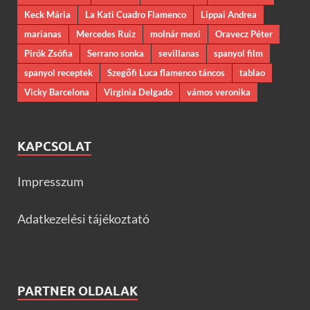
Keck Mária
La Kati Cuadro Flamenco
Lippai Andrea
marianas
Mercedes Ruiz
molnár mexi
Oravecz Péter
Pirók Zsófia
Serrano sonka
sevillanas
spanyol film
spanyol receptek
Szegőfi Luca flamenco táncos
tablao
Vicky Barcelona
Virginia Delgado
vámos veronika
KAPCSOLAT
Impresszum
Adatkezelési tájékoztató
PARTNER OLDALAK