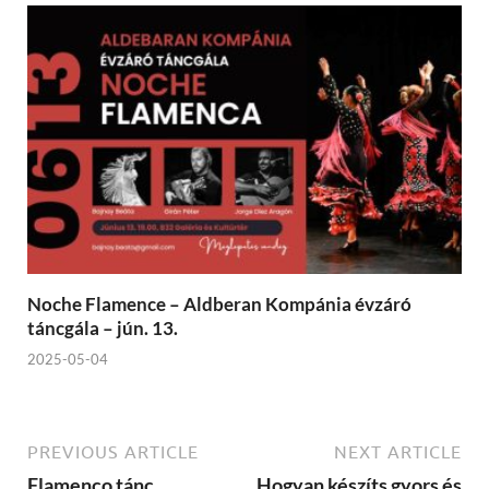
Noche Flamence – Aldberan Kompánia évzáró
táncgála – jún. 13.
2025-05-04
PREVIOUS ARTICLE
NEXT ARTICLE
Flamenco tánc
Hogyan készíts gyors és