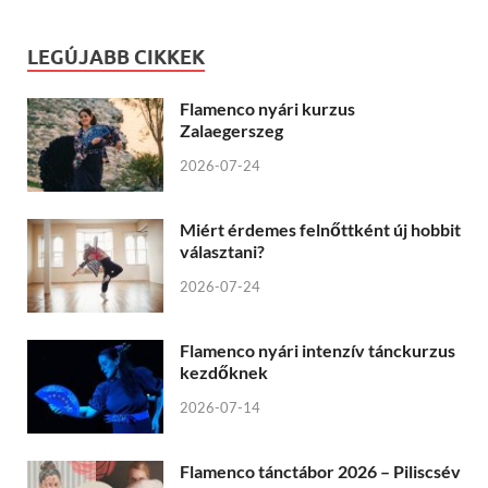
LEGÚJABB CIKKEK
Flamenco nyári kurzus
Zalaegerszeg
2026-07-24
Miért érdemes felnőttként új hobbit
választani?
2026-07-24
Flamenco nyári intenzív tánckurzus
kezdőknek
2026-07-14
Flamenco tánctábor 2026 – Piliscsév