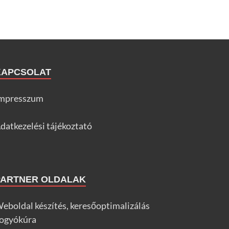
KAPCSOLAT
mpresszum
datkezelési tájékoztató
PARTNER OLDALAK
eboldal készítés, keresőoptimalizálás
ogyókúra