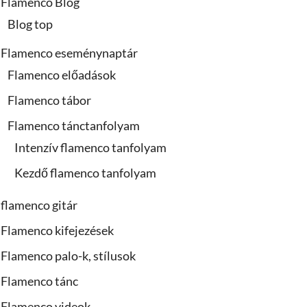
Flamenco Blog
Blog top
Flamenco eseménynaptár
Flamenco előadások
Flamenco tábor
Flamenco tánctanfolyam
Intenzív flamenco tanfolyam
Kezdő flamenco tanfolyam
flamenco gitár
Flamenco kifejezések
Flamenco palo-k, stílusok
Flamenco tánc
Flamenco videok