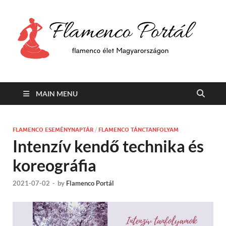
F
Min
flam
P
Span
MAIN MENU
FLAMENCO ESEMÉNYNAPTÁR
/
FLAMENCO TÁNCTANFOLYAM
Intenzív kendő technika és
koreográfia
2021-07-02
-
by
Flamenco Portál