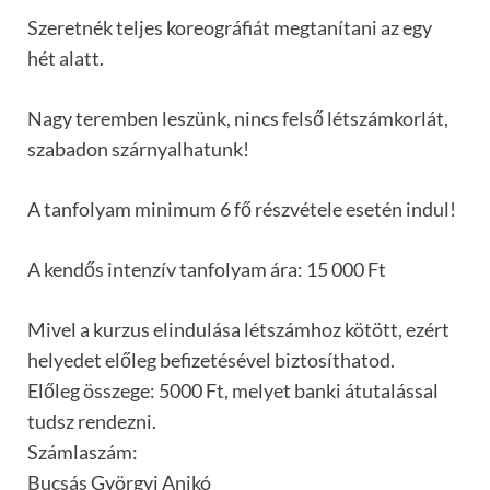
Szeretnék teljes koreográfiát megtanítani az egy
hét alatt.
Nagy teremben leszünk, nincs felső létszámkorlát,
szabadon szárnyalhatunk!
A tanfolyam minimum 6 fő részvétele esetén indul!
A kendős intenzív tanfolyam ára: 15 000 Ft
Mivel a kurzus elindulása létszámhoz kötött, ezért
helyedet előleg befizetésével biztosíthatod.
Előleg összege: 5000 Ft, melyet banki átutalással
tudsz rendezni.
Számlaszám:
Bucsás Györgyi Anikó