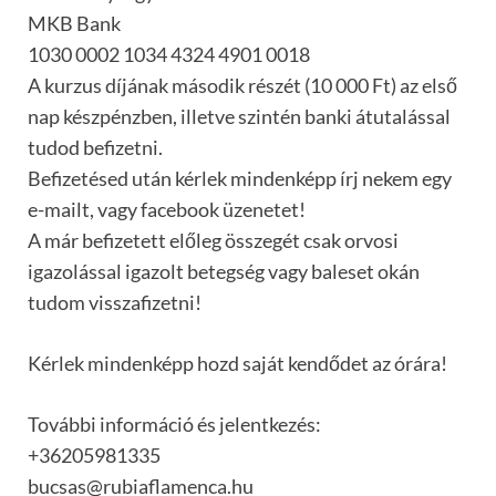
MKB Bank
1030 0002 1034 4324 4901 0018
A kurzus díjának második részét (10 000 Ft) az első
nap készpénzben, illetve szintén banki átutalással
tudod befizetni.
Befizetésed után kérlek mindenképp írj nekem egy
e-mailt, vagy facebook üzenetet!
A már befizetett előleg összegét csak orvosi
igazolással igazolt betegség vagy baleset okán
tudom visszafizetni!
Kérlek mindenképp hozd saját kendődet az órára!
További információ és jelentkezés:
+36205981335
bucsas@rubiaflamenca.hu