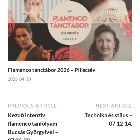
Flamenco tánctábor 2026 – Piliscsév
2026-04-30
PREVIOUS ARTICLE
NEXT ARTICLE
Kezdő intenzív
Technika és stílus –
flamenco tanfolyam
07.12-14.
Bucsás Györgyivel –