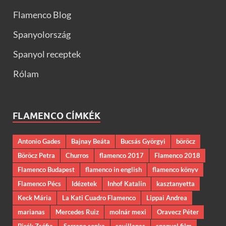
Flamenco Blog
Spanyolország
Spanyol receptek
Rólam
FLAMENCO CÍMKÉK
Antonio Gades
Bajnay Beáta
Bucsás Györgyi
böröcz
Böröcz Petra
Churros
flamenco 2017
Flamenco 2018
Flamenco Budapest
flamenco in english
flamenco könyv
Flamenco Pécs
Idézetek
Inhof Katalin
kasztanyetta
Keck Mária
La Kati Cuadro Flamenco
Lippai Andrea
marianas
Mercedes Ruiz
molnár mexi
Oravecz Péter