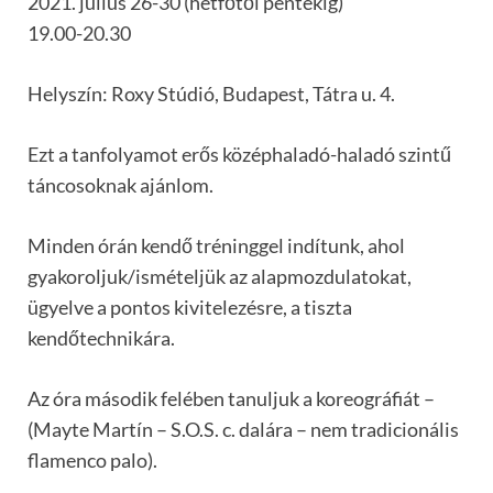
2021. július 26-30 (hétfőtől péntekig)
19.00-20.30
Helyszín: Roxy Stúdió, Budapest, Tátra u. 4.
Ezt a tanfolyamot erős középhaladó-haladó szintű
táncosoknak ajánlom.
Minden órán kendő tréninggel indítunk, ahol
gyakoroljuk/ismételjük az alapmozdulatokat,
ügyelve a pontos kivitelezésre, a tiszta
kendőtechnikára.
Az óra második felében tanuljuk a koreográfiát –
(Mayte Martín – S.O.S. c. dalára – nem tradicionális
flamenco palo).