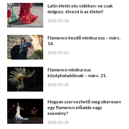
Latin életérzés vidéken: ne csak
dolgozz, élvezd is az életet!
2026-03-18
Flamenco kezdő minikurzus – márc.
14.
2026-03-02
Flamenco minikurzus
középhaladóknak – márc. 21.
2026-01-30
Hogyan szervezhető meg sikeresen
egy flamenco előadás vagy
esemény?
2026-01-20