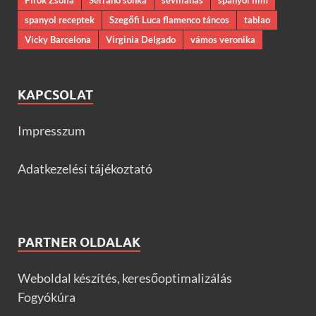
Pirók Zsófia
Serrano sonka
sevillanas
spanyol film
spanyol receptek
Szegőfi Luca flamenco táncos
tablao
Vicky Barcelona
Virginia Delgado
vámos veronika
KAPCSOLAT
Impresszum
Adatkezelési tájékoztató
PARTNER OLDALAK
Weboldal készítés, keresőoptimalizálás
Fogyókúra