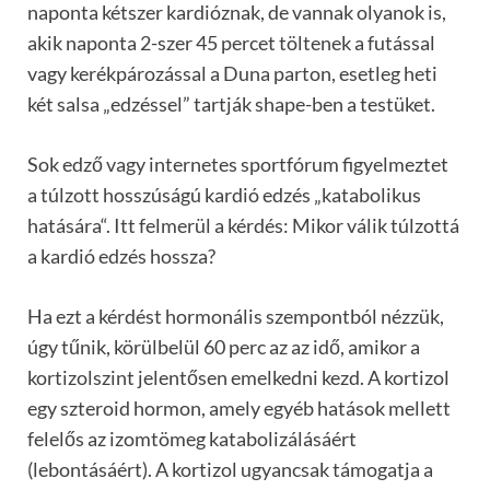
naponta kétszer kardióznak, de vannak olyanok is,
akik naponta 2-szer 45 percet töltenek a futással
vagy kerékpározással a Duna parton, esetleg heti
két salsa „edzéssel” tartják shape-ben a testüket.
Sok edző vagy internetes sportfórum figyelmeztet
a túlzott hosszúságú kardió edzés „katabolikus
hatására“. Itt felmerül a kérdés: Mikor válik túlzottá
a kardió edzés hossza?
Ha ezt a kérdést hormonális szempontból nézzük,
úgy tűnik, körülbelül 60 perc az az idő, amikor a
kortizolszint jelentősen emelkedni kezd. A kortizol
egy szteroid hormon, amely egyéb hatások mellett
felelős az izomtömeg katabolizálásáért
(lebontásáért). A kortizol ugyancsak támogatja a