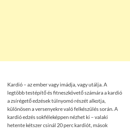
Kardió – az ember vagy imádja, vagy utálja. A
legtöbb testépítő és fitneszkövető számára a kardió
a zsírégető edzések túlnyomó részét alkotja,
különösen a versenyekre való felkészülés során. A
kardió edzés sokféleképpen nézhet ki – valaki
hetente kétszer csinál 20 perc kardiót, mások