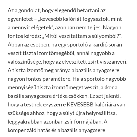
Az a gondolat, hogy elegendő betartani az
egyenletet – „kevesebb kalóriát fogyasztok, mint
amennyit elégetek“, azonban nem teljes. Nagyon
fontos kérdés: „Mitől veszítettem a súlyomból?”.
Abban az esetben, ha egy sportoló a kardió során
veszít tiszta izomtömegéből, annál nagyobb a
valószínűsége, hogy az elveszített zsírt visszanyeri.
A tiszta izomtömeg aránya a bazális anyagcsere
nagyon fontos paramétere. Ha a sportoló nagyobb
mennyiségű tiszta izomtömeget veszít, akkor a
bazális anyagcsere értéke csökken. Ez azt jelenti,
hogy a testnek egyszerre KEVESEBB kalóriára van
szüksége ahhoz, hogy a súlyt újra helyreállítsa,
leggyakrabban azonban zsír formájában. A
kompenzáló hatás és a bazális anyagcsere