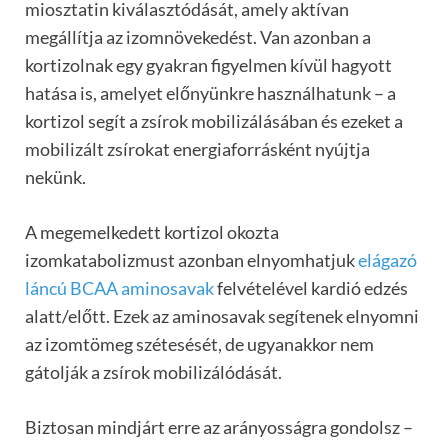
miosztatin kiválasztódását, amely aktívan
megállítja az izomnövekedést. Van azonban a
kortizolnak egy gyakran figyelmen kívül hagyott
hatása is, amelyet előnyünkre használhatunk – a
kortizol segít a zsírok mobilizálásában és ezeket a
mobilizált zsírokat energiaforrásként nyújtja
nekünk.
A megemelkedett kortizol okozta
izomkatabolizmust azonban elnyomhatjuk
elágazó
láncú BCAA aminosavak
felvételével kardió edzés
alatt/előtt. Ezek az aminosavak segítenek elnyomni
az izomtömeg szétesését, de ugyanakkor nem
gátolják a zsírok mobilizálódását.
Biztosan mindjárt erre az arányosságra gondolsz –