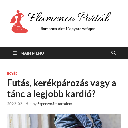
F
Min
flam
P
Span
MAIN MENU
EGYÉB
Futás, kerékpározás vagy a
tánc a legjobb kardió?
2022-02-19
-
by
Szponzorált tartalom