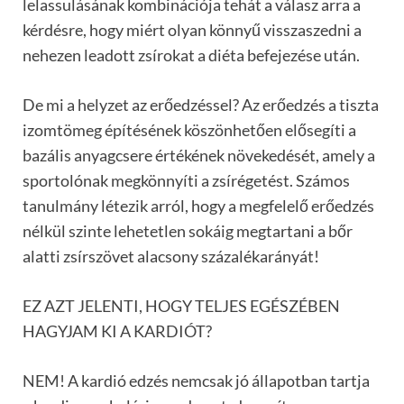
lelassulásának kombinációja tehát a válasz arra a
kérdésre, hogy miért olyan könnyű visszaszedni a
nehezen leadott zsírokat a diéta befejezése után.
De mi a helyzet az erőedzéssel? Az erőedzés a tiszta
izomtömeg építésének köszönhetően elősegíti a
bazális anyagcsere értékének növekedését, amely a
sportolónak megkönnyíti a zsírégetést. Számos
tanulmány létezik arról, hogy a megfelelő erőedzés
nélkül szinte lehetetlen sokáig megtartani a bőr
alatti zsírszövet alacsony százalékarányát!
EZ AZT JELENTI, HOGY TELJES EGÉSZÉBEN
HAGYJAM KI A KARDIÓT?
NEM! A kardió edzés nemcsak jó állapotban tartja