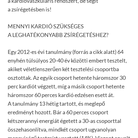
a kardiovaszkuláris rendszert, de segít
a zsírégetésben is!
MENNYI KARDIÓ SZÜKSÉGES
A LEGHATÉKONYABB ZSÍRÉGETÉSHEZ?
Egy 2012-es évi tanulmány (forrás a cikk alatt) 64
enyhén túlsúlyos 20-40 év közötti embert tesztelt,
akiket véletlenszerűen két tesztelési csoportba
osztottak. Az egyik csoport hetente háromszor 30
perc kardiót végzett, míg a másik csoport hetente
háromszor 60 perces kardió edzésen esett át.
A tanulmány 13 hétig tartott, és meglepő
eredményt hozott. Bár a 60 perces csoport
kétszerannyi energiát égetett a 30-as csoporttal
összehasonlítva, mindkét csoport ugyanolyan
mennyiségű testzsírt vesztett (14%). Viszont az volt