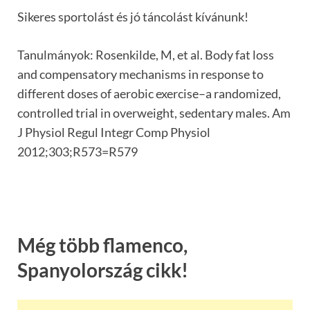
Sikeres sportolást és jó táncolást kívánunk!
Tanulmányok: Rosenkilde, M, et al. Body fat loss
and compensatory mechanisms in response to
different doses of aerobic exercise–a randomized,
controlled trial in overweight, sedentary males. Am
J Physiol Regul Integr Comp Physiol
2012;303;R573=R579
Még több flamenco,
Spanyolország cikk!