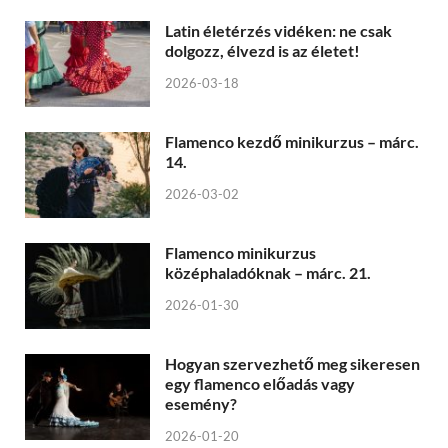
Latin életérzés vidéken: ne csak
dolgozz, élvezd is az életet!
2026-03-18
Flamenco kezdő minikurzus – márc.
14.
2026-03-02
Flamenco minikurzus
középhaladóknak – márc. 21.
2026-01-30
Hogyan szervezhető meg sikeresen
egy flamenco előadás vagy
esemény?
2026-01-20