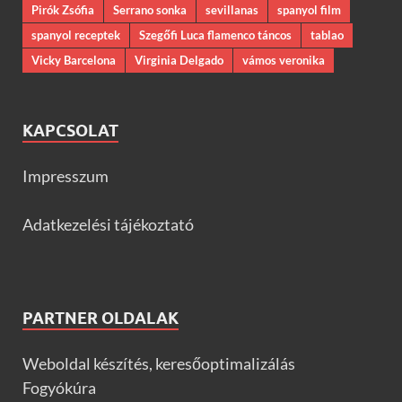
Pirók Zsófia
Serrano sonka
sevillanas
spanyol film
spanyol receptek
Szegőfi Luca flamenco táncos
tablao
Vicky Barcelona
Virginia Delgado
vámos veronika
KAPCSOLAT
Impresszum
Adatkezelési tájékoztató
PARTNER OLDALAK
Weboldal készítés, keresőoptimalizálás
Fogyókúra