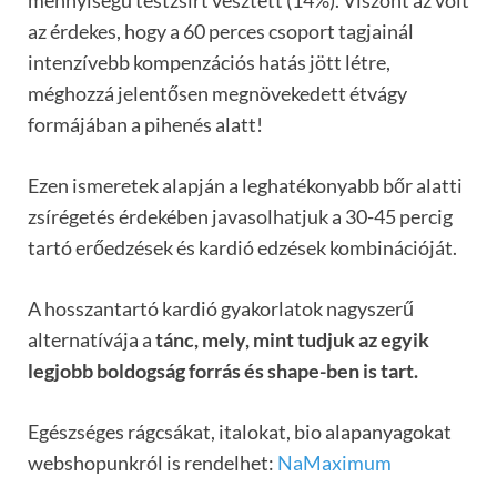
az érdekes, hogy a 60 perces csoport tagjainál
intenzívebb kompenzációs hatás jött létre,
méghozzá jelentősen megnövekedett étvágy
formájában a pihenés alatt!
Ezen ismeretek alapján a leghatékonyabb bőr alatti
zsírégetés érdekében javasolhatjuk a 30-45 percig
tartó erőedzések és kardió edzések kombinációját.
A hosszantartó kardió gyakorlatok nagyszerű
alternatívája a
tánc, mely, mint tudjuk az egyik
legjobb boldogság forrás és shape-ben is tart.
Egészséges rágcsákat, italokat, bio alapanyagokat
webshopunkról is rendelhet:
NaMaximum