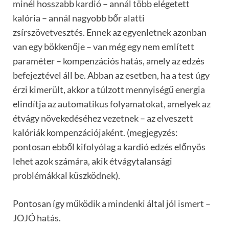
minél hosszabb kardió – annál több elégetett
kalória – annál nagyobb bőr alatti
zsírszövetvesztés. Ennek az egyenletnek azonban
van egy bökkenője – van még egy nem említett
paraméter – kompenzációs hatás, amely az edzés
befejeztével áll be. Abban az esetben, ha a test úgy
érzi kimerült, akkor a túlzott mennyiségű energia
elindítja az automatikus folyamatokat, amelyek az
étvágy növekedéséhez vezetnek – az elveszett
kalóriák kompenzációjaként. (megjegyzés:
pontosan ebből kifolyólag a kardió edzés előnyös
lehet azok számára, akik étvágytalansági
problémákkal küszködnek).
Pontosan így működik a mindenki által jól ismert –
JOJÓ hatás.