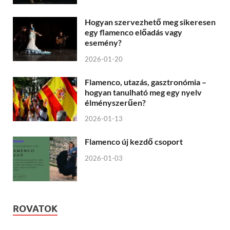
Hogyan szervezhető meg sikeresen
egy flamenco előadás vagy
esemény?
2026-01-20
Flamenco, utazás, gasztronómia –
hogyan tanulható meg egy nyelv
élményszerűen?
2026-01-13
Flamenco új kezdő csoport
2026-01-03
ROVATOK