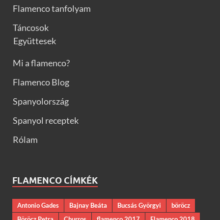
Flamenco tanfolyam
Táncosok
Együttesek
Mi a flamenco?
Flamenco Blog
Spanyolország
Spanyol receptek
Rólam
FLAMENCO CÍMKÉK
Antonio Gades
Bajnay Beáta
Bucsás Györgyi
böröcz
Böröcz Petra
Churros
flamenco 2017
Flamenco 2018