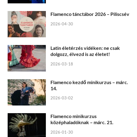
Flamenco tánctábor 2026 – Piliscsév
2026-04-30
Latin életérzés vidéken: ne csak
dolgozz, élvezd is az életet!
2026-03-18
Flamenco kezdő minikurzus – márc.
14.
2026-03-02
Flamenco minikurzus
középhaladóknak – márc. 21.
2026-01-30