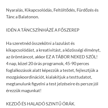
Nyaralás, Kikapcsolódás, Feltöltődés, Fürdőzés és
Tánc a Balatonon.
IDÉN A TÁNCSZÍNHÁZÉ A FŐSZEREP
Ha szeretnéd összekötni a lazulást és
kikapcsolódást, a kreativitást, a közösségi élményt,
az örömtáncot, akkor EZ A TÁBOR NEKED SZÓL!
4 nap, közel 20 órás programok, 45-90 perces
foglalkozások alatt képezzük a testet, fejlesztjük a
mozgáskoordinációt, kialakítjuk a testtudatot,
megtanulunk figyelni a test jelzéseire és persze jól
érezzük magunkat!
KEZDŐ ÉS HALADÓ SZINTŰ ÓRÁK.