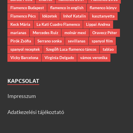
Flamenco Budapest
flamenco in english
flamenco könyv
Flamenco Pécs
Idézetek
Inhof Katalin
kasztanyetta
Keck Mária
La Kati Cuadro Flamenco
Lippai Andrea
marianas
Mercedes Ruiz
molnár mexi
Oravecz Péter
Pirók Zsófia
Serrano sonka
sevillanas
spanyol film
spanyol receptek
Szegőfi Luca flamenco táncos
tablao
Vicky Barcelona
Virginia Delgado
vámos veronika
KAPCSOLAT
Impresszum
Adatkezelési tájékoztató