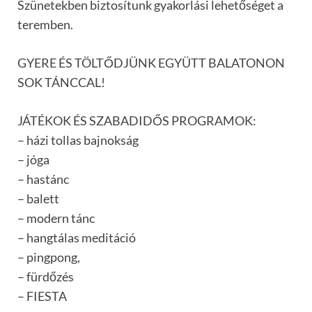
Szünetekben biztosítunk gyakorlási lehetőséget a
teremben.
GYERE ÉS TÖLTŐDJÜNK EGYÜTT BALATONON
SOK TÁNCCAL!
JÁTÉKOK ÉS SZABADIDŐS PROGRAMOK:
– házi tollas bajnokság
– jóga
– hastánc
– balett
– modern tánc
– hangtálas meditáció
– pingpong,
– fürdőzés
– FIESTA