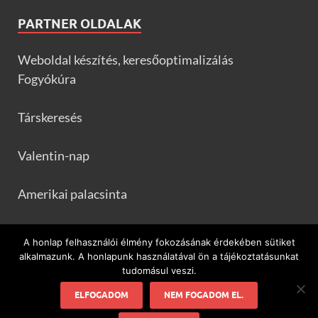
PARTNER OLDALAK
Weboldal készítés, keresőoptimalizálás
Fogyókúra
Társkeresés
Valentin-nap
Amerikai palacsinta
Frankfurtileves.com
A honlap felhasználói élmény fokozásának érdekében sütiket
alkalmazunk. A honlapunk használatával ön a tájékoztatásunkat
tudomásul veszi.
ELFOGADOM
NEM FOGADOM EL.
Minden ami flamenco és Spanyolország!