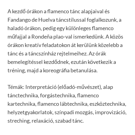
A kezdő órákon a flamenco tánc alapjaival és
Fandango de Huelva táncstílussal foglalkozunk, a
haladó órákon, pedig egy különleges flamenco
műfajjal a Rondeña plao-val ismerkedünk. A közös
órákon kreatív feladatokon át kerülünk közelebb a
tánc és a táncszínház rejtelmeihez. Az órák
bemelegítéssel kezdődnek, ezután következik a
tréning, majd a koreográfia betanulása.
Témák: Interpretáció (előadó-művészet), alap
tánctechnika, forgástechnika, flamenco
kartechnika, flamenco lábtechnika, eszköztechnika,
helyzetgyakorlatok, színpadi mozgás, improvizáció,
streching, relaxáció, szabad tánc.