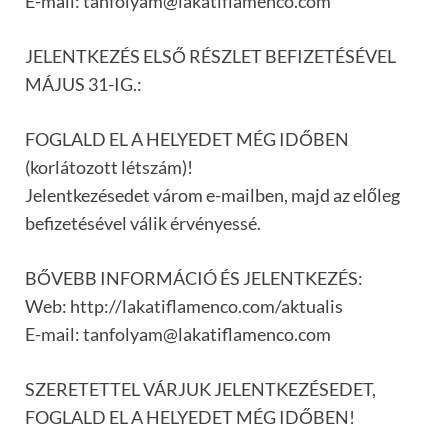
E-mail: tanfolyam@lakatiflamenco.com
JELENTKEZÉS ELSŐ RÉSZLET BEFIZETÉSÉVEL
MÁJUS 31-IG.:
FOGLALD EL A HELYEDET MÉG IDŐBEN
(korlátozott létszám)!
Jelentkezésedet várom e-mailben, majd az előleg
befizetésével válik érvényessé.
BŐVEBB INFORMÁCIÓ ÉS JELENTKEZÉS:
Web: http://lakatiflamenco.com/aktualis
E-mail: tanfolyam@lakatiflamenco.com
SZERETETTEL VÁRJUK JELENTKEZÉSEDET,
FOGLALD EL A HELYEDET MÉG IDŐBEN!