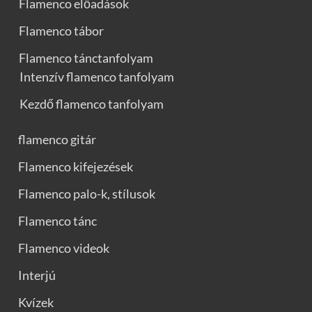
Flamenco előadások
Flamenco tábor
Flamenco tánctanfolyam
Intenzív flamenco tanfolyam
Kezdő flamenco tanfolyam
flamenco gitár
Flamenco kifejezések
Flamenco palo-k, stílusok
Flamenco tánc
Flamenco videok
Interjú
Kvízek