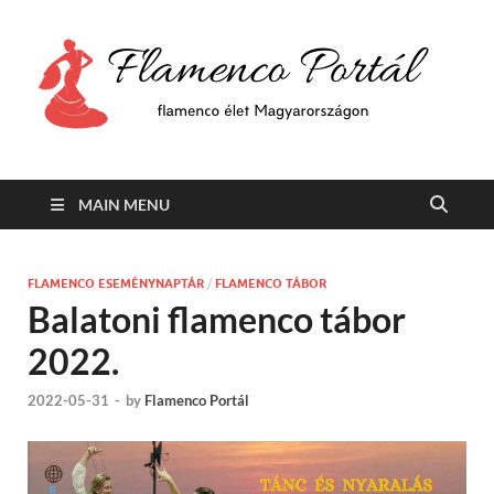
F
Min
flam
P
Span
MAIN MENU
FLAMENCO ESEMÉNYNAPTÁR
/
FLAMENCO TÁBOR
Balatoni flamenco tábor
2022.
2022-05-31
-
by
Flamenco Portál