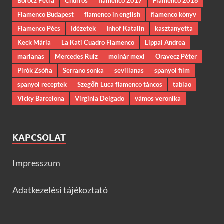
Böröcz Petra
Churros
flamenco 2017
Flamenco 2018
Flamenco Budapest
flamenco in english
flamenco könyv
Flamenco Pécs
Idézetek
Inhof Katalin
kasztanyetta
Keck Mária
La Kati Cuadro Flamenco
Lippai Andrea
marianas
Mercedes Ruiz
molnár mexi
Oravecz Péter
Pirók Zsófia
Serrano sonka
sevillanas
spanyol film
spanyol receptek
Szegőfi Luca flamenco táncos
tablao
Vicky Barcelona
Virginia Delgado
vámos veronika
KAPCSOLAT
Impresszum
Adatkezelési tájékoztató