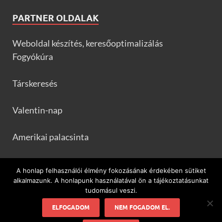
PARTNER OLDALAK
Weboldal készítés, keresőoptimalizálás
Fogyókúra
Társkeresés
Valentin-nap
Amerikai palacsinta
Frankfurtileves.com
A honlap felhasználói élmény fokozásának érdekében sütiket
alkalmazunk. A honlapunk használatával ön a tájékoztatásunkat
tudomásul veszi.
ELFOGADOM
NEM FOGADOM EL.
Minden ami flamenco és Spanyolország!