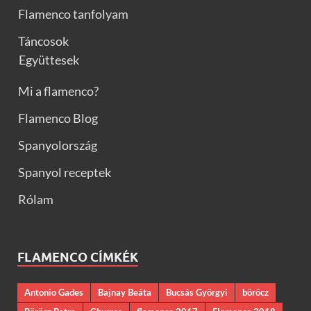
Flamenco tanfolyam
Táncosok
Együttesek
Mi a flamenco?
Flamenco Blog
Spanyolország
Spanyol receptek
Rólam
FLAMENCO CÍMKÉK
Antonio Gades
Bajnay Beáta
Bucsás Györgyi
böröcz