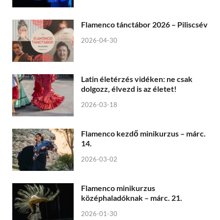
Flamenco tánctábor 2026 – Piliscsév
2026-04-30
Latin életérzés vidéken: ne csak
dolgozz, élvezd is az életet!
2026-03-18
Flamenco kezdő minikurzus – márc.
14.
2026-03-02
Flamenco minikurzus
középhaladóknak – márc. 21.
2026-01-30